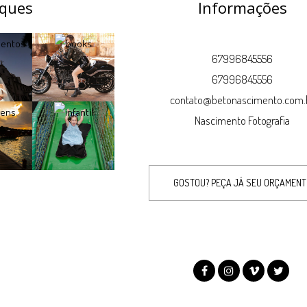
ques
Informações
67996845556
67996845556
contato@betonascimento.com.
Nascimento Fotografia
GOSTOU? PEÇA JÁ SEU ORÇAMEN