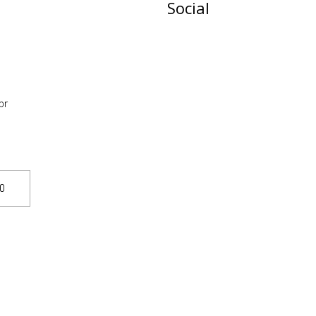
Social
br
TO