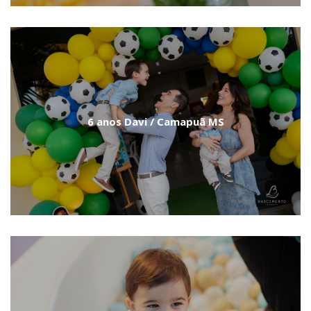
6 anos Davi / Camapuã MS