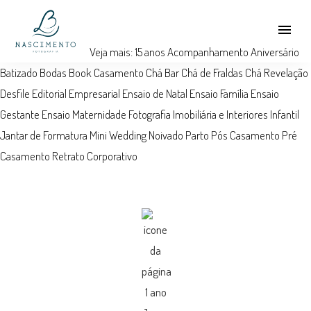
menu
Veja mais:
15 anos
Acompanhamento
Aniversário
Batizado
Bodas
Book
Casamento
Chá Bar
Chá de Fraldas
Chá Revelação
Desfile
Editorial
Empresarial
Ensaio de Natal
Ensaio Família
Ensaio
Gestante
Ensaio Maternidade
Fotografia Imobiliária e Interiores
Infantil
Jantar de Formatura
Mini Wedding
Noivado
Parto
Pós Casamento
Pré
Casamento
Retrato Corporativo