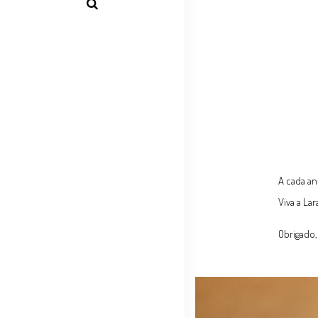
A cada an
Viva a La
Obrigado,