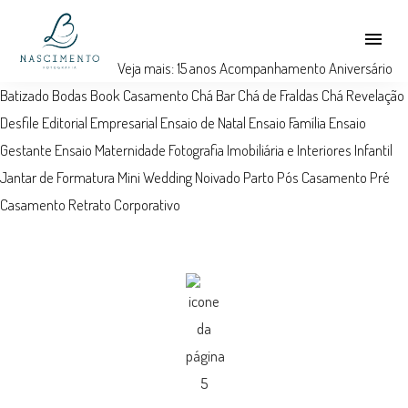
menu
Veja mais:
15 anos
Acompanhamento
Aniversário
Batizado
Bodas
Book
Casamento
Chá Bar
Chá de Fraldas
Chá Revelação
Desfile
Editorial
Empresarial
Ensaio de Natal
Ensaio Família
Ensaio
Gestante
Ensaio Maternidade
Fotografia Imobiliária e Interiores
Infantil
Jantar de Formatura
Mini Wedding
Noivado
Parto
Pós Casamento
Pré
Casamento
Retrato Corporativo