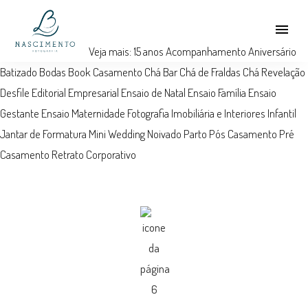
menu
Veja mais:
15 anos
Acompanhamento
Aniversário
Batizado
Bodas
Book
Casamento
Chá Bar
Chá de Fraldas
Chá Revelação
Desfile
Editorial
Empresarial
Ensaio de Natal
Ensaio Família
Ensaio
Gestante
Ensaio Maternidade
Fotografia Imobiliária e Interiores
Infantil
Jantar de Formatura
Mini Wedding
Noivado
Parto
Pós Casamento
Pré
Casamento
Retrato Corporativo