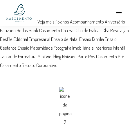
menu
Veja mais:
15 anos
Acompanhamento
Aniversário
Batizado
Bodas
Book
Casamento
Chá Bar
Chá de Fraldas
Chá Revelação
Desfile
Editorial
Empresarial
Ensaio de Natal
Ensaio Família
Ensaio
Gestante
Ensaio Maternidade
Fotografia Imobiliária e Interiores
Infantil
Jantar de Formatura
Mini Wedding
Noivado
Parto
Pós Casamento
Pré
Casamento
Retrato Corporativo