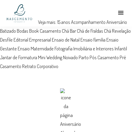
menu
Veja mais:
15 anos
Acompanhamento
Aniversário
Batizado
Bodas
Book
Casamento
Chá Bar
Chá de Fraldas
Chá Revelação
Desfile
Editorial
Empresarial
Ensaio de Natal
Ensaio Família
Ensaio
Gestante
Ensaio Maternidade
Fotografia Imobiliária e Interiores
Infantil
Jantar de Formatura
Mini Wedding
Noivado
Parto
Pós Casamento
Pré
Casamento
Retrato Corporativo