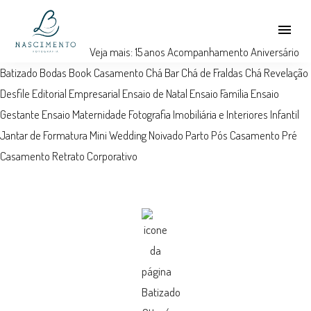
menu
Veja mais:
15 anos
Acompanhamento
Aniversário
Batizado
Bodas
Book
Casamento
Chá Bar
Chá de Fraldas
Chá Revelação
Desfile
Editorial
Empresarial
Ensaio de Natal
Ensaio Família
Ensaio
Gestante
Ensaio Maternidade
Fotografia Imobiliária e Interiores
Infantil
Jantar de Formatura
Mini Wedding
Noivado
Parto
Pós Casamento
Pré
Casamento
Retrato Corporativo