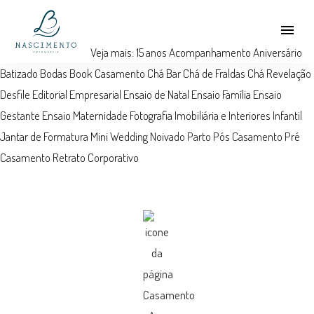
menu
Veja mais:
15 anos
Acompanhamento
Aniversário
Batizado
Bodas
Book
Casamento
Chá Bar
Chá de Fraldas
Chá Revelação
Desfile
Editorial
Empresarial
Ensaio de Natal
Ensaio Família
Ensaio
Gestante
Ensaio Maternidade
Fotografia Imobiliária e Interiores
Infantil
Jantar de Formatura
Mini Wedding
Noivado
Parto
Pós Casamento
Pré
Casamento
Retrato Corporativo