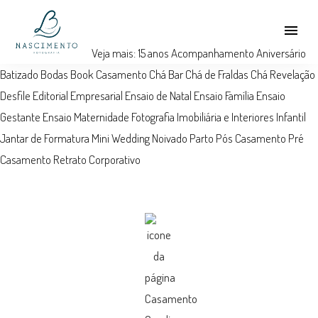
menu
Veja mais:
15 anos
Acompanhamento
Aniversário
Batizado
Bodas
Book
Casamento
Chá Bar
Chá de Fraldas
Chá Revelação
Desfile
Editorial
Empresarial
Ensaio de Natal
Ensaio Família
Ensaio
Gestante
Ensaio Maternidade
Fotografia Imobiliária e Interiores
Infantil
Jantar de Formatura
Mini Wedding
Noivado
Parto
Pós Casamento
Pré
Casamento
Retrato Corporativo