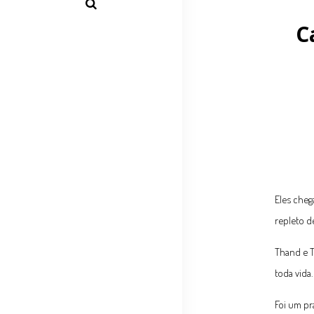
C
Eles cheg
repleto d
Thand e T
toda vida.
Foi um pr