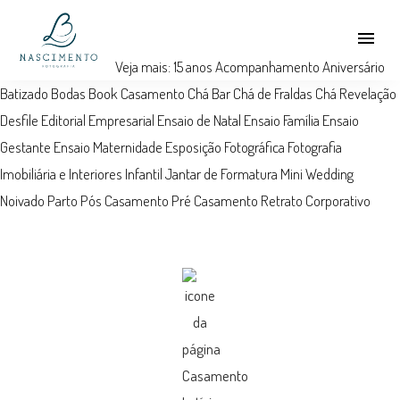
menu
Veja mais:
15 anos
Acompanhamento
Aniversário
Batizado
Bodas
Book
Casamento
Chá Bar
Chá de Fraldas
Chá Revelação
Desfile
Editorial
Empresarial
Ensaio de Natal
Ensaio Família
Ensaio
Gestante
Ensaio Maternidade
Esposição Fotográfica
Fotografia
Imobiliária e Interiores
Infantil
Jantar de Formatura
Mini Wedding
Noivado
Parto
Pós Casamento
Pré Casamento
Retrato Corporativo