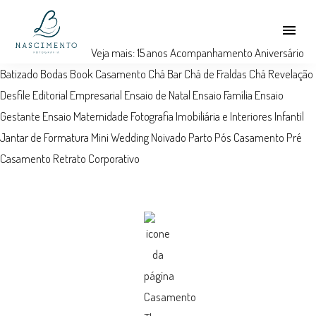
menu
Veja mais:
15 anos
Acompanhamento
Aniversário
Batizado
Bodas
Book
Casamento
Chá Bar
Chá de Fraldas
Chá Revelação
Desfile
Editorial
Empresarial
Ensaio de Natal
Ensaio Família
Ensaio
Gestante
Ensaio Maternidade
Fotografia Imobiliária e Interiores
Infantil
Jantar de Formatura
Mini Wedding
Noivado
Parto
Pós Casamento
Pré
Casamento
Retrato Corporativo