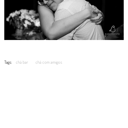
Tags:
chá bar
chá com amigos