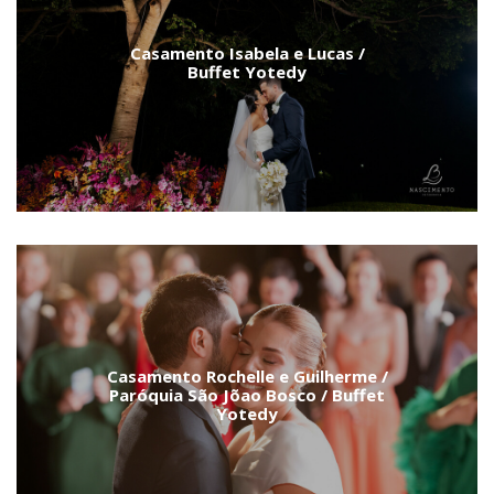
Casamento Isabela e Lucas /
Buffet Yotedy
Casamento Rochelle e Guilherme /
Paróquia São Jõao Bosco / Buffet
Yotedy