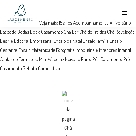
menu
Veja mais:
15 anos
Acompanhamento
Aniversário
Batizado
Bodas
Book
Casamento
Chá Bar
Chá de Fraldas
Chá Revelação
Desfile
Editorial
Empresarial
Ensaio de Natal
Ensaio Família
Ensaio
Gestante
Ensaio Maternidade
Fotografia Imobiliária e Interiores
Infantil
Jantar de Formatura
Mini Wedding
Noivado
Parto
Pós Casamento
Pré
Casamento
Retrato Corporativo