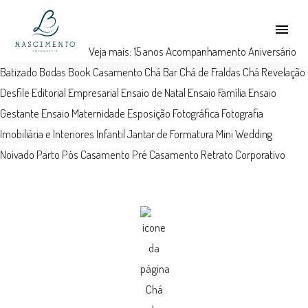
menu
Veja mais:
15 anos
Acompanhamento
Aniversário
Batizado
Bodas
Book
Casamento
Chá Bar
Chá de Fraldas
Chá Revelação
Desfile
Editorial
Empresarial
Ensaio de Natal
Ensaio Família
Ensaio
Gestante
Ensaio Maternidade
Esposição Fotográfica
Fotografia
Imobiliária e Interiores
Infantil
Jantar de Formatura
Mini Wedding
Noivado
Parto
Pós Casamento
Pré Casamento
Retrato Corporativo