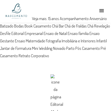
menu
Veja mais:
15 anos
Acompanhamento
Aniversário
Batizado
Bodas
Book
Casamento
Chá Bar
Chá de Fraldas
Chá Revelação
Desfile
Editorial
Empresarial
Ensaio de Natal
Ensaio Família
Ensaio
Gestante
Ensaio Maternidade
Fotografia Imobiliária e Interiores
Infantil
Jantar de Formatura
Mini Wedding
Noivado
Parto
Pós Casamento
Pré
Casamento
Retrato Corporativo