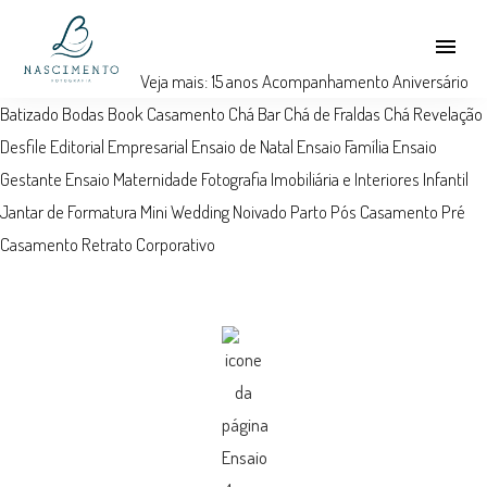
menu
Veja mais:
15 anos
Acompanhamento
Aniversário
Batizado
Bodas
Book
Casamento
Chá Bar
Chá de Fraldas
Chá Revelação
Desfile
Editorial
Empresarial
Ensaio de Natal
Ensaio Família
Ensaio
Gestante
Ensaio Maternidade
Fotografia Imobiliária e Interiores
Infantil
Jantar de Formatura
Mini Wedding
Noivado
Parto
Pós Casamento
Pré
Casamento
Retrato Corporativo