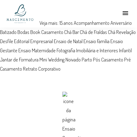
menu
Veja mais:
15 anos
Acompanhamento
Aniversário
Batizado
Bodas
Book
Casamento
Chá Bar
Chá de Fraldas
Chá Revelação
Desfile
Editorial
Empresarial
Ensaio de Natal
Ensaio Família
Ensaio
Gestante
Ensaio Maternidade
Fotografia Imobiliária e Interiores
Infantil
Jantar de Formatura
Mini Wedding
Noivado
Parto
Pós Casamento
Pré
Casamento
Retrato Corporativo