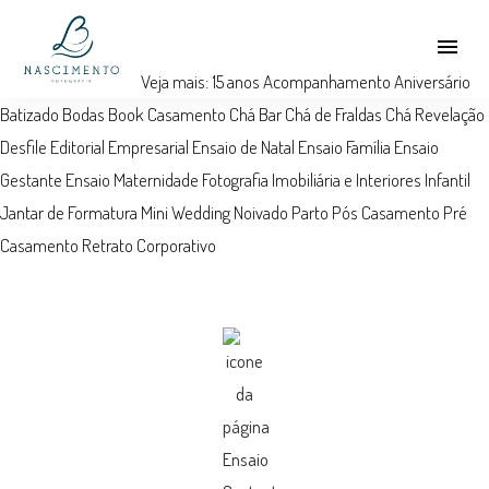
menu
Veja mais:
15 anos
Acompanhamento
Aniversário
Batizado
Bodas
Book
Casamento
Chá Bar
Chá de Fraldas
Chá Revelação
Desfile
Editorial
Empresarial
Ensaio de Natal
Ensaio Família
Ensaio
Gestante
Ensaio Maternidade
Fotografia Imobiliária e Interiores
Infantil
Jantar de Formatura
Mini Wedding
Noivado
Parto
Pós Casamento
Pré
Casamento
Retrato Corporativo