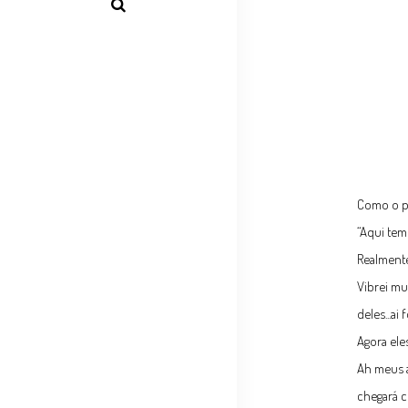
Como o p
“Aqui tem 
Realmente
Vibrei mu
deles...ai 
Agora ele
Ah meus a
chegará 