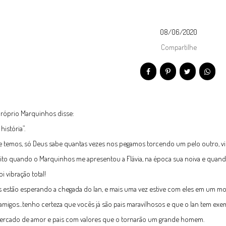
08/06/2020
Compartilhe
róprio Marquinhos disse:
história”.
 temos, só Deus sabe quantas vezes nos pegamos torcendo um pelo outro, vi
ito quando o Marquinhos me apresentou a Flávia, na época sua noiva e quando
foi vibração total!
s estão esperando a chegada do Ian, e mais uma vez estive com eles em um m
migos...tenho certeza que vocês já são pais maravilhosos e que o Ian tem exe
cercado de amor e pais com valores que o tornarão um grande homem.