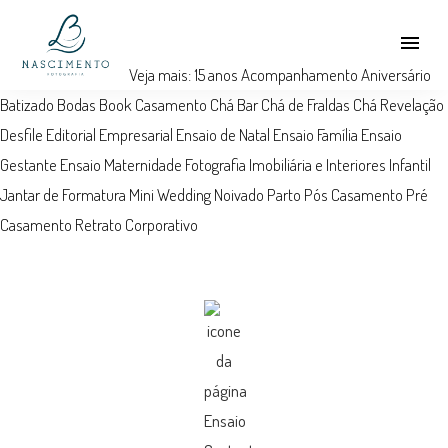
menu
Veja mais:
15 anos
Acompanhamento
Aniversário
Batizado
Bodas
Book
Casamento
Chá Bar
Chá de Fraldas
Chá Revelação
Desfile
Editorial
Empresarial
Ensaio de Natal
Ensaio Família
Ensaio
Gestante
Ensaio Maternidade
Fotografia Imobiliária e Interiores
Infantil
Jantar de Formatura
Mini Wedding
Noivado
Parto
Pós Casamento
Pré
Casamento
Retrato Corporativo