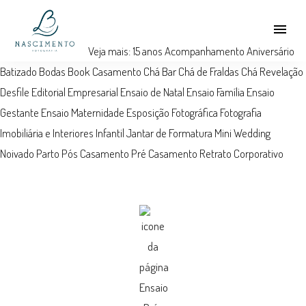
menu
Veja mais:
15 anos
Acompanhamento
Aniversário
Batizado
Bodas
Book
Casamento
Chá Bar
Chá de Fraldas
Chá Revelação
Desfile
Editorial
Empresarial
Ensaio de Natal
Ensaio Família
Ensaio
Gestante
Ensaio Maternidade
Esposição Fotográfica
Fotografia
Imobiliária e Interiores
Infantil
Jantar de Formatura
Mini Wedding
Noivado
Parto
Pós Casamento
Pré Casamento
Retrato Corporativo