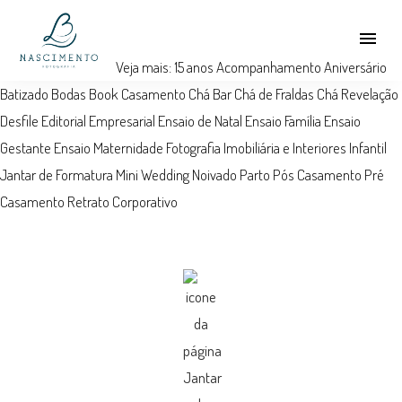
menu
Veja mais:
15 anos
Acompanhamento
Aniversário
Batizado
Bodas
Book
Casamento
Chá Bar
Chá de Fraldas
Chá Revelação
Desfile
Editorial
Empresarial
Ensaio de Natal
Ensaio Família
Ensaio
Gestante
Ensaio Maternidade
Fotografia Imobiliária e Interiores
Infantil
Jantar de Formatura
Mini Wedding
Noivado
Parto
Pós Casamento
Pré
Casamento
Retrato Corporativo