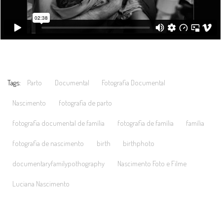
Tags:
Parto
Documental
Fotografia Documental
Nascimento
fotografia de parto
fotografia documental de família
fotografia de família
família
fotografia de nascimento
birth
birthphoto
documentaryfamilypothography
Nascimento Foto e Filme
Luciana Nascimento