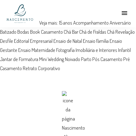
menu
Veja mais:
15 anos
Acompanhamento
Aniversário
Batizado
Bodas
Book
Casamento
Chá Bar
Chá de Fraldas
Chá Revelação
Desfile
Editorial
Empresarial
Ensaio de Natal
Ensaio Família
Ensaio
Gestante
Ensaio Maternidade
Fotografia Imobiliária e Interiores
Infantil
Jantar de Formatura
Mini Wedding
Noivado
Parto
Pós Casamento
Pré
Casamento
Retrato Corporativo