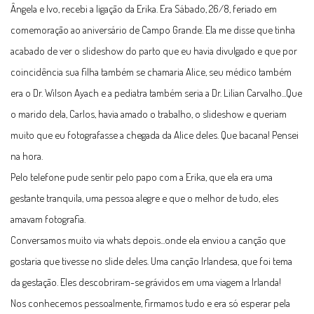
Ângela e Ivo, recebi a ligação da Erika. Era Sábado, 26/8, feriado em
comemoração ao aniversário de Campo Grande. Ela me disse que tinha
acabado de ver o slideshow do parto que eu havia divulgado e que por
coincidência sua filha também se chamaria Alice, seu médico também
era o Dr. Wilson Ayach e a pediatra também seria a Dr. Lilian Carvalho...Que
o marido dela, Carlos, havia amado o trabalho, o slideshow e queriam
muito que eu fotografasse a chegada da Alice deles. Que bacana! Pensei
na hora.
Pelo telefone pude sentir pelo papo com a Erika, que ela era uma
gestante tranquila, uma pessoa alegre e que o melhor de tudo, eles
amavam fotografia.
Conversamos muito via whats depois...onde ela enviou a canção que
gostaria que tivesse no slide deles. Uma canção Irlandesa, que foi tema
da gestação. Eles descobriram-se grávidos em uma viagem a Irlanda!
Nos conhecemos pessoalmente, firmamos tudo e era só esperar pela