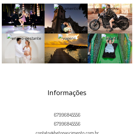
Informações
67996845556
67996845556
contato@betonascimento.com.br