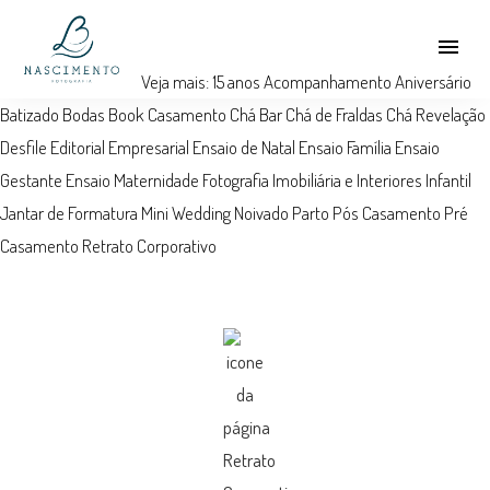
menu
Veja mais:
15 anos
Acompanhamento
Aniversário
Batizado
Bodas
Book
Casamento
Chá Bar
Chá de Fraldas
Chá Revelação
Desfile
Editorial
Empresarial
Ensaio de Natal
Ensaio Família
Ensaio
Gestante
Ensaio Maternidade
Fotografia Imobiliária e Interiores
Infantil
Jantar de Formatura
Mini Wedding
Noivado
Parto
Pós Casamento
Pré
Casamento
Retrato Corporativo