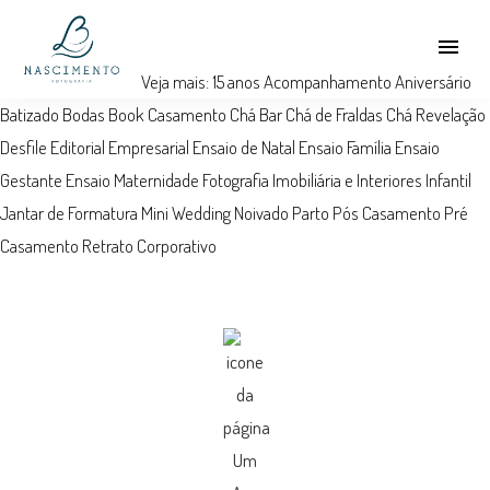
menu
Veja mais:
15 anos
Acompanhamento
Aniversário
Batizado
Bodas
Book
Casamento
Chá Bar
Chá de Fraldas
Chá Revelação
Desfile
Editorial
Empresarial
Ensaio de Natal
Ensaio Família
Ensaio
Gestante
Ensaio Maternidade
Fotografia Imobiliária e Interiores
Infantil
Jantar de Formatura
Mini Wedding
Noivado
Parto
Pós Casamento
Pré
Casamento
Retrato Corporativo