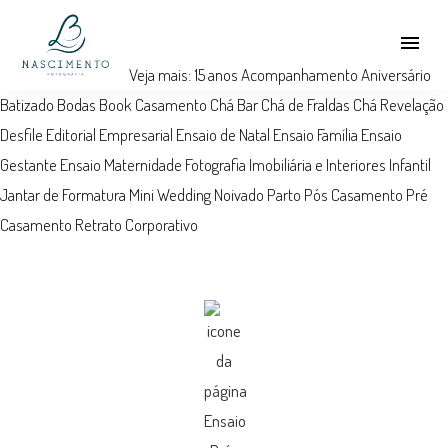
menu
Veja mais:
15 anos
Acompanhamento
Aniversário
Batizado
Bodas
Book
Casamento
Chá Bar
Chá de Fraldas
Chá Revelação
Desfile
Editorial
Empresarial
Ensaio de Natal
Ensaio Família
Ensaio
Gestante
Ensaio Maternidade
Fotografia Imobiliária e Interiores
Infantil
Jantar de Formatura
Mini Wedding
Noivado
Parto
Pós Casamento
Pré
Casamento
Retrato Corporativo