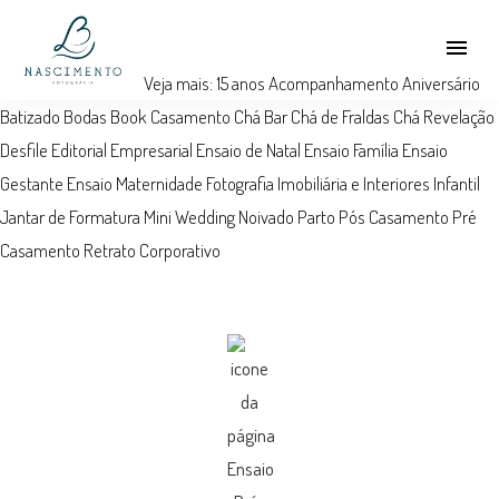
menu
Veja mais:
15 anos
Acompanhamento
Aniversário
Batizado
Bodas
Book
Casamento
Chá Bar
Chá de Fraldas
Chá Revelação
Desfile
Editorial
Empresarial
Ensaio de Natal
Ensaio Família
Ensaio
Gestante
Ensaio Maternidade
Fotografia Imobiliária e Interiores
Infantil
Jantar de Formatura
Mini Wedding
Noivado
Parto
Pós Casamento
Pré
Casamento
Retrato Corporativo