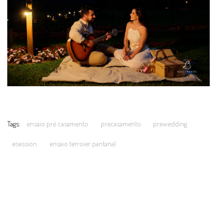
Tags:
ensaio pré casamento
precasamento
prewedding
esession
ensaio terroier pantanal